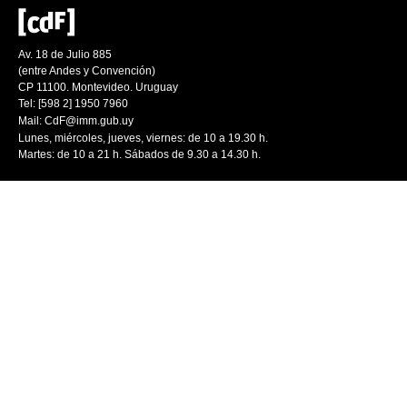
Av. 18 de Julio 885
(entre Andes y Convención)
CP 11100. Montevideo. Uruguay
Tel: [598 2] 1950 7960
Mail:
CdF@imm.gub.uy
Lunes, miércoles, jueves, viernes: de 10 a 19.30 h.
Martes: de 10 a 21 h. Sábados de 9.30 a 14.30 h.