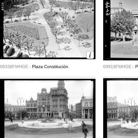
08338FMHGE -
Plaza Constitución.
09919FMHGE -
P