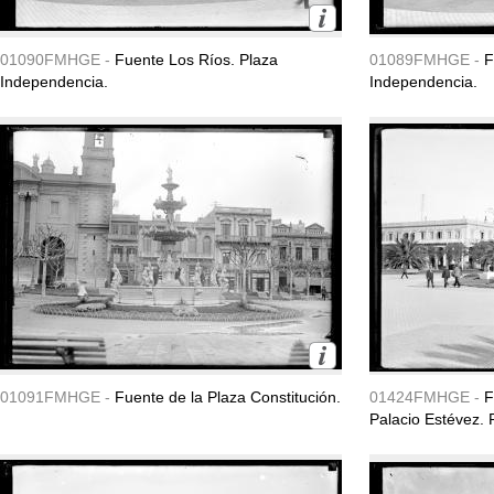
01090FMHGE -
Fuente Los Ríos. Plaza
01089FMHGE -
F
Independencia.
Independencia.
01091FMHGE -
Fuente de la Plaza Constitución.
01424FMHGE -
F
Palacio Estévez. 