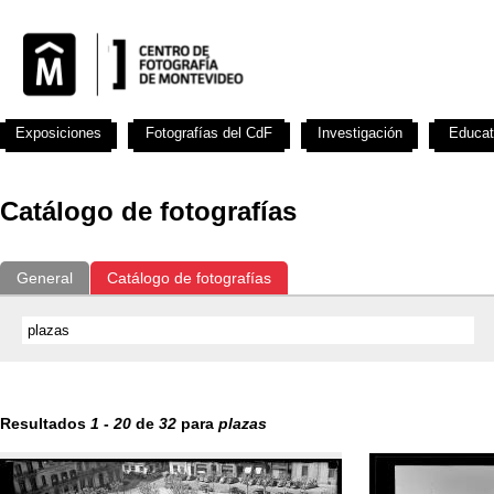
Exposiciones
Fotografías del CdF
Investigación
Educat
Catálogo de fotografías
General
Catálogo de fotografías
Resultados
1
-
20
de
32
para
plazas