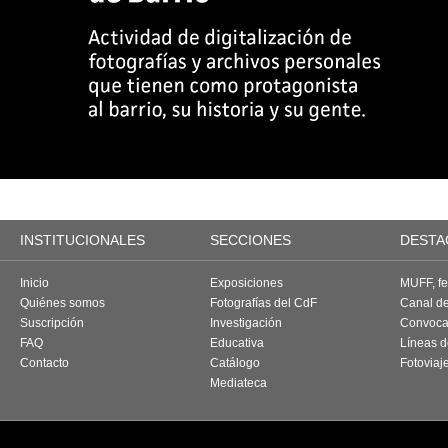
INSTITUCIONALES
SECCIONES
DESTA
Inicio
Exposiciones
MUFF, fes
Quiénes somos
Fotografías del CdF
Canal d
Suscripción
Investigación
Convoca
FAQ
Educativa
Líneas d
Contacto
Catálogo
Fotoviaj
Mediateca