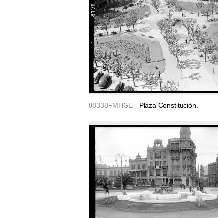
08338FMHGE -
Plaza Constitución.