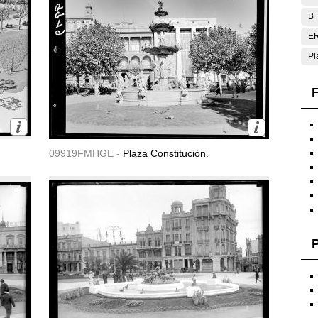
B
E
Pl
F
09919FMHGE -
Plaza Constitución.