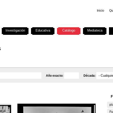
Inicio
Qu
Investigación
Educativa
Catálogo
Mediateca
s
Año exacto:
Década:
F
pl
Fu