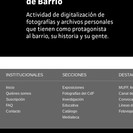
INSTITUCIONALES
SECCIONES
DESTA
Inicio
Exposiciones
MUFF, fes
Quiénes somos
Fotografías del CdF
Canal d
Suscripción
Investigación
Convoca
FAQ
Educativa
Líneas d
Contacto
Catálogo
Fotoviaj
Mediateca