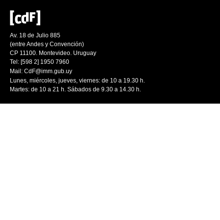
Av. 18 de Julio 885
(entre Andes y Convención)
CP 11100. Montevideo. Uruguay
Tel: [598 2] 1950 7960
Mail:
CdF@imm.gub.uy
Lunes, miércoles, jueves, viernes: de 10 a 19.30 h.
Martes: de 10 a 21 h. Sábados de 9.30 a 14.30 h.