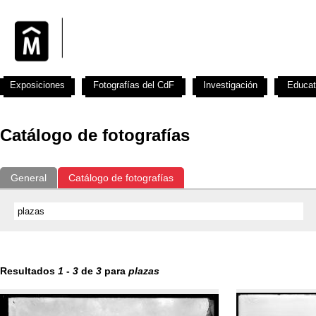
Exposiciones
Fotografías del CdF
Investigación
Educat
Catálogo de fotografías
General
Catálogo de fotografías
Resultados
1
-
3
de
3
para
plazas