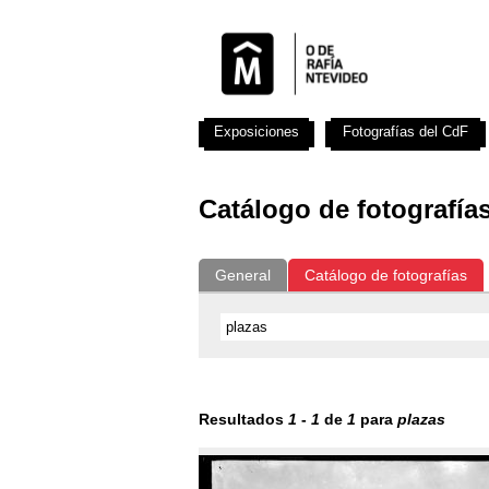
Exposiciones
Fotografías del CdF
Catálogo de fotografía
General
Catálogo de fotografías
Resultados
1
-
1
de
1
para
plazas