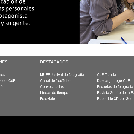
NES
DESTACADOS
nes
MUFF, festival de fotografía
CdF Tienda
as del CdF
Canal de YouTube
Descargar logo CdF
ión
Convocatorias
Escuelas de fotografía
Líneas de tiempo
Revista Sueño de la 
Fotoviaje
Recorrido 3D por Sed
a