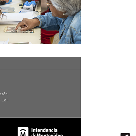
Razón
e CdF