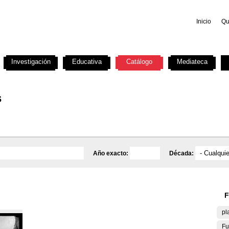
Inicio
Qu
Investigación
Educativa
Catálogo
Mediateca
s
Año exacto:
Década:
F
pl
Fu