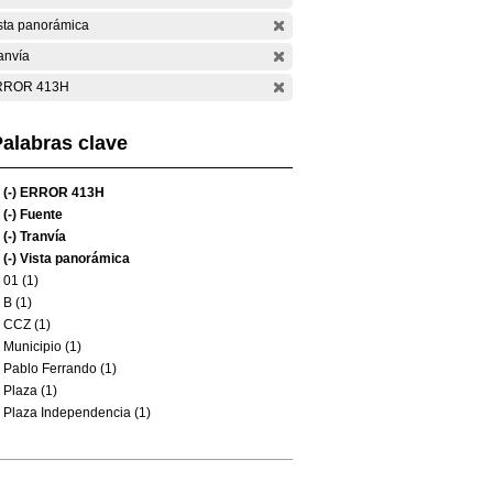
sta panorámica
anvía
RROR 413H
alabras clave
(-)
ERROR 413H
(-)
Fuente
(-)
Tranvía
(-)
Vista panorámica
01 (1)
B (1)
CCZ (1)
Municipio (1)
Pablo Ferrando (1)
Plaza (1)
Plaza Independencia (1)