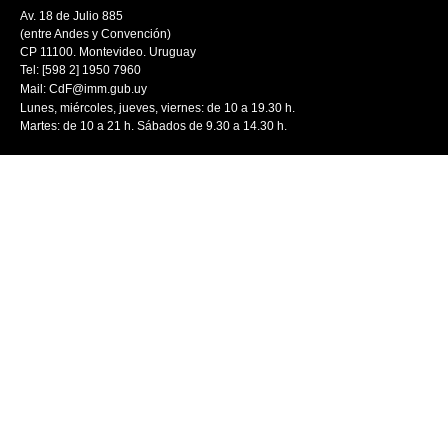
Av. 18 de Julio 885
(entre Andes y Convención)
CP 11100. Montevideo. Uruguay
Tel: [598 2] 1950 7960
Mail:
CdF@imm.gub.uy
Lunes, miércoles, jueves, viernes: de 10 a 19.30 h.
Martes: de 10 a 21 h. Sábados de 9.30 a 14.30 h.