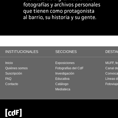
INSTITUCIONALES
SECCIONES
DESTA
Inicio
Exposiciones
MUFF, fes
Quiénes somos
Fotografías del CdF
Canal d
Suscripción
Investigación
Convoca
FAQ
Educativa
Líneas d
Contacto
Catálogo
Fotoviaj
Mediateca