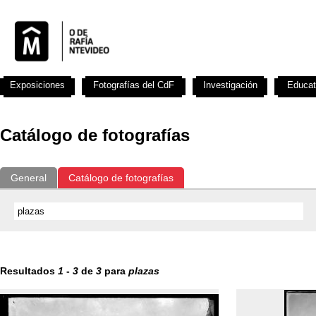
Exposiciones
Fotografías del CdF
Investigación
Educat
Catálogo de fotografías
General
Catálogo de fotografías
Resultados
1
-
3
de
3
para
plazas