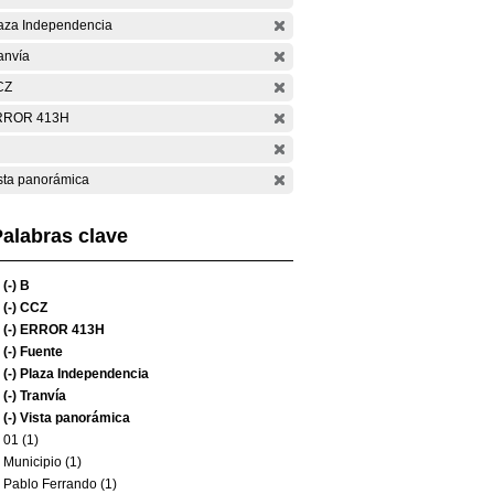
aza Independencia
anvía
CZ
RROR 413H
sta panorámica
alabras clave
(-)
B
(-)
CCZ
(-)
ERROR 413H
(-)
Fuente
(-)
Plaza Independencia
(-)
Tranvía
(-)
Vista panorámica
01 (1)
Municipio (1)
Pablo Ferrando (1)