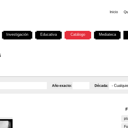
Inicio
Qu
Investigación
Educativa
Catálogo
Mediateca
s
Año exacto:
Década:
F
pl
Fu