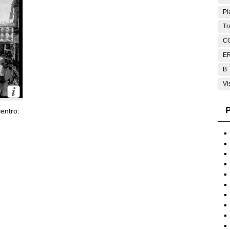
Pl
Tr
C
E
B
Vi
P
entro: