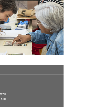
Razón
e CdF