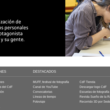
NES
DESTACADOS
nes
MUFF, festival de fotografía
CdF Tienda
as del CdF
Canal de YouTube
Descargar logo CdF
ión
Convocatorias
Escuelas de fotografía
Líneas de tiempo
Revista Sueño de la 
Fotoviaje
Recorrido 3D por Sed
a