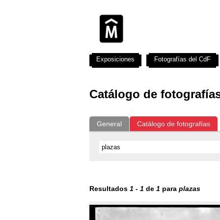
Exposiciones
Fotografías del CdF
Catálogo de fotografía
General
Catálogo de fotografías
Resultados
1
-
1
de
1
para
plazas