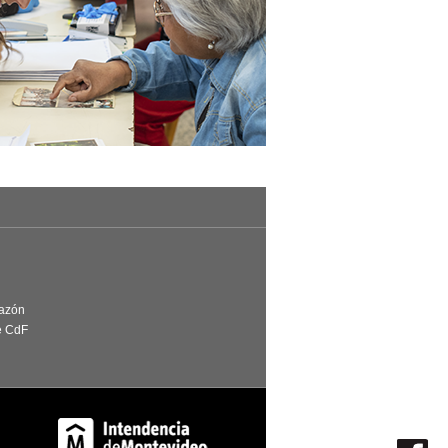
Razón
e CdF