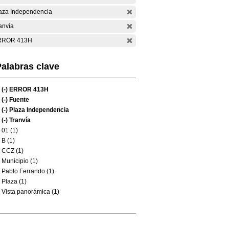
aza Independencia
anvía
RROR 413H
alabras clave
(-)
ERROR 413H
(-)
Fuente
(-)
Plaza Independencia
(-)
Tranvía
01 (1)
B (1)
CCZ (1)
Municipio (1)
Pablo Ferrando (1)
Plaza (1)
Vista panorámica (1)