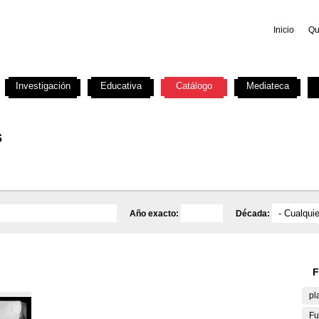
Inicio
Qu
Investigación
Educativa
Catálogo
Mediateca
s
Año exacto:
Década:
F
pl
Fu