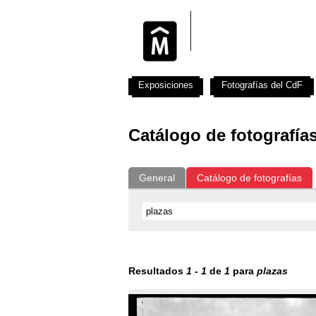
Exposiciones
Fotografías del CdF
Catálogo de fotografía
General
Catálogo de fotografías
Resultados
1
-
1
de
1
para
plazas