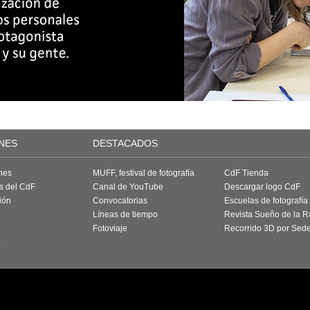
NES
DESTACADOS
nes
MUFF, festival de fotografía
CdF Tienda
as del CdF
Canal de YouTube
Descargar logo CdF
ión
Convocatorias
Escuelas de fotografía
Líneas de tiempo
Revista Sueño de la 
Fotoviaje
Recorrido 3D por Sed
a