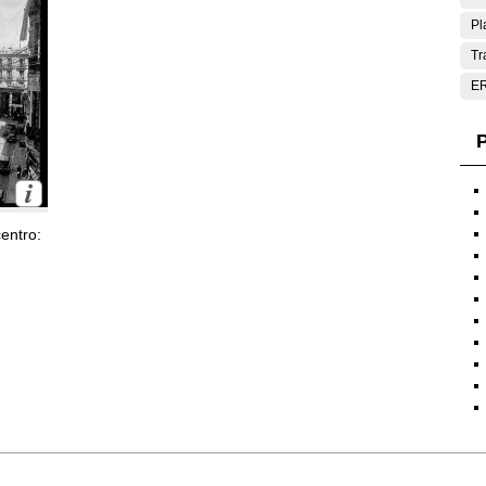
Pl
Tr
E
P
entro: