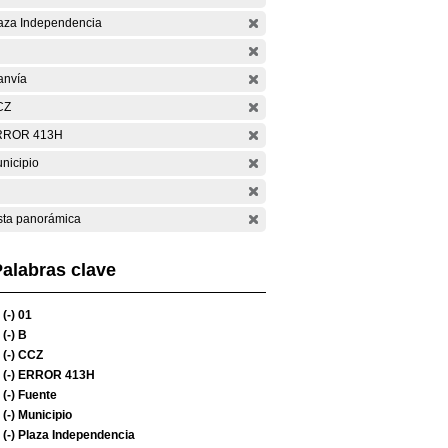
aza Independencia
anvía
CZ
RROR 413H
nicipio
sta panorámica
alabras clave
(-)
01
(-)
B
(-)
CCZ
(-)
ERROR 413H
(-)
Fuente
(-)
Municipio
(-)
Plaza Independencia