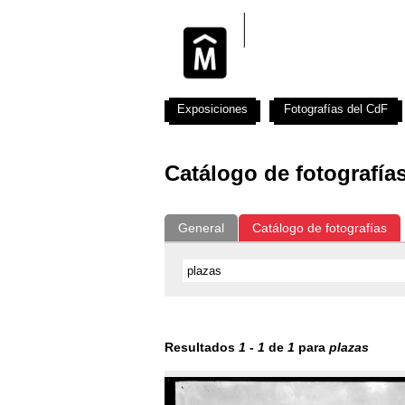
Exposiciones
Fotografías del CdF
Catálogo de fotografía
General
Catálogo de fotografías
Resultados
1
-
1
de
1
para
plazas