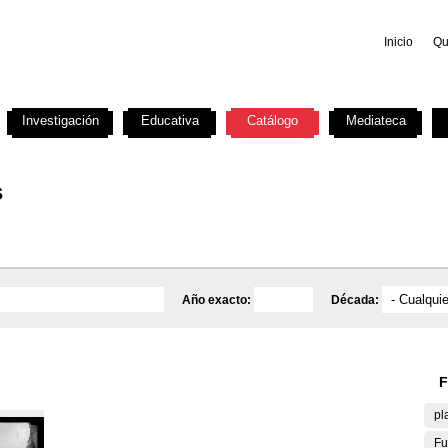
Inicio
Qu
Investigación
Educativa
Catálogo
Mediateca
s
Año exacto:
Década:
F
pl
Fu