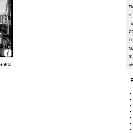
Pl
B
Tr
C
E
Mu
01
entro:
Vi
P