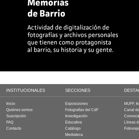
INSTITUCIONALES
SECCIONES
DESTA
Inicio
Exposiciones
MUFF, fes
Quiénes somos
Fotografías del CdF
Canal d
Suscripción
Investigación
Convoca
FAQ
Educativa
Líneas d
Contacto
Catálogo
Fotoviaj
Mediateca