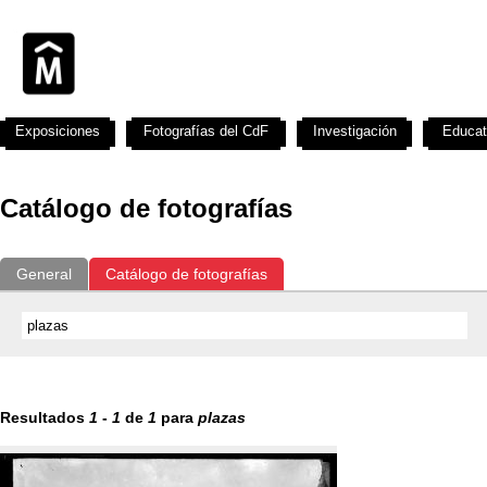
Exposiciones
Fotografías del CdF
Investigación
Educat
Catálogo de fotografías
General
Catálogo de fotografías
Resultados
1
-
1
de
1
para
plazas