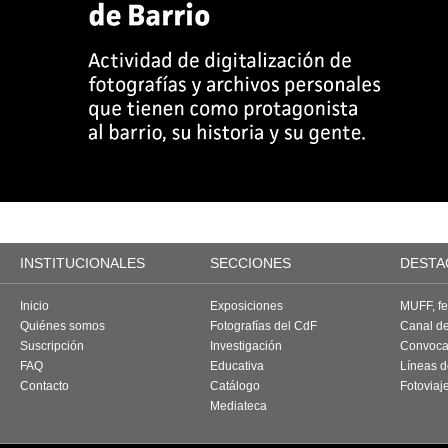
INSTITUCIONALES
SECCIONES
DESTA
Inicio
Exposiciones
MUFF, fes
Quiénes somos
Fotografías del CdF
Canal d
Suscripción
Investigación
Convoca
FAQ
Educativa
Líneas d
Contacto
Catálogo
Fotoviaj
Mediateca