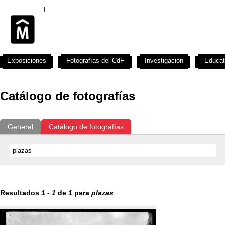
Exposiciones
Fotografías del CdF
Investigación
Educat
Catálogo de fotografías
General
Catálogo de fotografías
Resultados
1
-
1
de
1
para
plazas