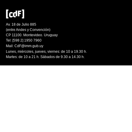
Av. 18 de Julio 885
(entre Andes y Convención)
CP 11100. Montevideo. Uruguay
Tel: [598 2] 1950 7960
Mail:
CdF@imm.gub.uy
Lunes, miércoles, jueves, viernes: de 10 a 19.30 h.
Martes: de 10 a 21 h. Sábados de 9.30 a 14.30 h.