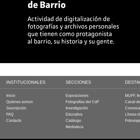
INSTITUCIONALES
SECCIONES
DESTA
Inicio
Exposiciones
MUFF, fes
Quiénes somos
Fotografías del CdF
Canal d
Suscripción
Investigación
Convoca
FAQ
Educativa
Líneas d
Contacto
Catálogo
Fotoviaj
Mediateca