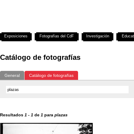
Exposiciones
Fotografías del CdF
Investigación
Educat
Catálogo de fotografías
General
Catálogo de fotografías
Resultados
1
-
1
de
1
para
plazas