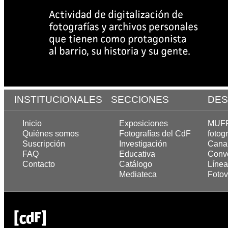
INSTITUCIONALES
SECCIONES
DES
Inicio
Exposiciones
MUFF,
Quiénes somos
Fotografías del CdF
fotogr
Suscripción
Investigación
Cana
FAQ
Educativa
Convo
Contacto
Catálogo
Línea
Mediateca
Fotov