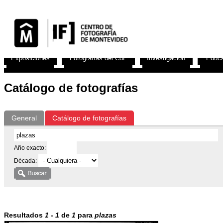
Exposiciones
Fotografías del CdF
Investigación
Educa
Catálogo de fotografías
General
Catálogo de fotografías
Año exacto:
Década:
Resultados
1
-
1
de
1
para
plazas