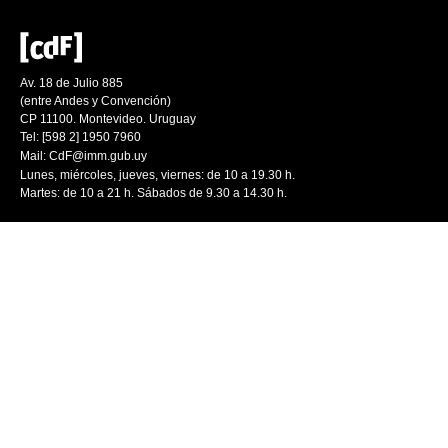
Av. 18 de Julio 885
(entre Andes y Convención)
CP 11100. Montevideo. Uruguay
Tel: [598 2] 1950 7960
Mail:
CdF@imm.gub.uy
Lunes, miércoles, jueves, viernes: de 10 a 19.30 h.
Martes: de 10 a 21 h. Sábados de 9.30 a 14.30 h.