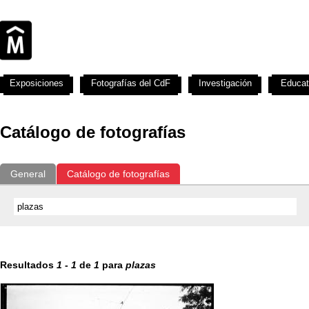
Exposiciones
Fotografías del CdF
Investigación
Educat
Catálogo de fotografías
General
Catálogo de fotografías
Resultados
1
-
1
de
1
para
plazas