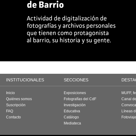
INSTITUCIONALES
SECCIONES
DESTA
Inicio
Exposiciones
MUFF, fes
Quiénes somos
Fotografías del CdF
Canal d
Suscripción
Investigación
Convoca
FAQ
Educativa
Líneas d
Contacto
Catálogo
Fotoviaj
Mediateca