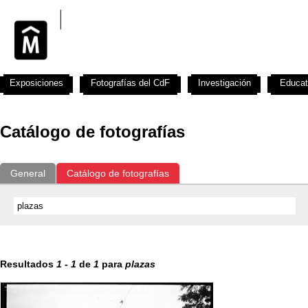
Exposiciones
Fotografías del CdF
Investigación
Educat
Catálogo de fotografías
General
Catálogo de fotografías
Resultados
1
-
1
de
1
para
plazas