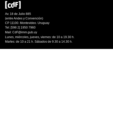
Av. 18 de Julio 885
(entre Andes y Convención)
CP 11100. Montevideo. Uruguay
Tel: [598 2] 1950 7960
Mail:
CdF@imm.gub.uy
Lunes, miércoles, jueves, viernes: de 10 a 19.30 h.
Martes: de 10 a 21 h. Sábados de 9.30 a 14.30 h.