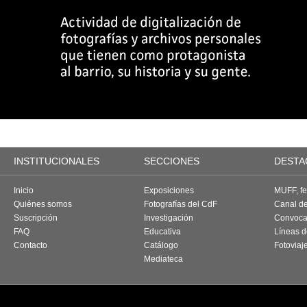
INSTITUCIONALES
SECCIONES
DESTA
Inicio
Exposiciones
MUFF, fes
Quiénes somos
Fotografías del CdF
Canal d
Suscripción
Investigación
Convoca
FAQ
Educativa
Líneas d
Contacto
Catálogo
Fotoviaj
Mediateca