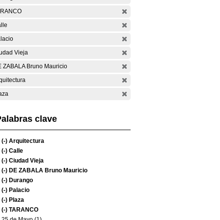
ARANCO
lle
lacio
udad Vieja
 ZABALA Bruno Mauricio
quitectura
aza
alabras clave
(-)
Arquitectura
(-)
Calle
(-)
Ciudad Vieja
(-)
DE ZABALA Bruno Mauricio
(-)
Durango
(-)
Palacio
(-)
Plaza
(-)
TARANCO
25 de Mayo (1)