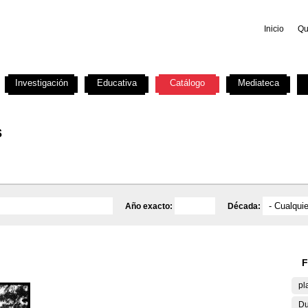
Inicio
Qu
Investigación
Educativa
Catálogo
Mediateca
s
Año exacto:
Década:
F
pl
Du