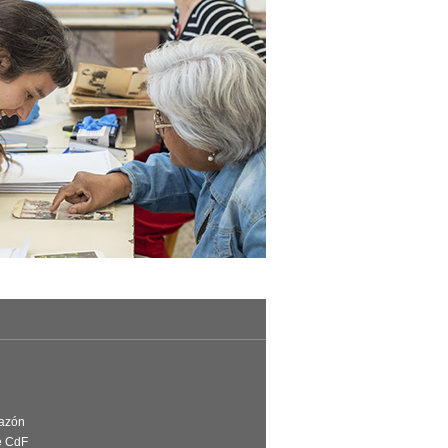
Razón
e CdF