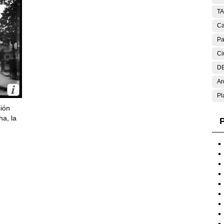
T
Ca
Pa
Ci
DE
Ar
Pl
ción
ha, la
P