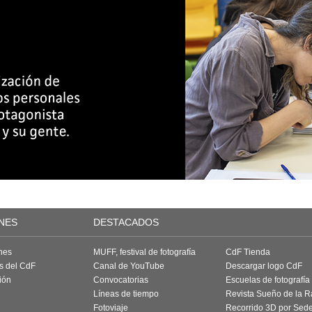
NES
DESTACADOS
nes
MUFF, festival de fotografía
CdF Tienda
as del CdF
Canal de YouTube
Descargar logo CdF
ión
Convocatorias
Escuelas de fotografía
Líneas de tiempo
Revista Sueño de la 
Fotoviaje
Recorrido 3D por Sed