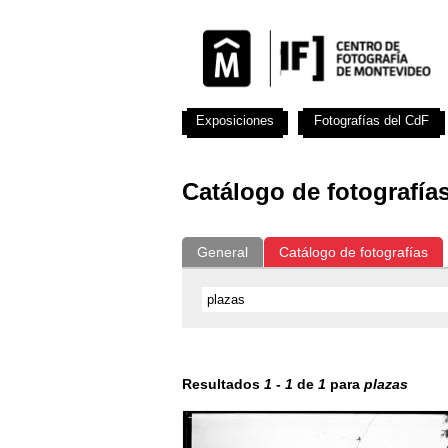
Exposiciones
Fotografías del CdF
Catálogo de fotografía
General
Catálogo de fotografías
Resultados
1
-
1
de
1
para
plazas