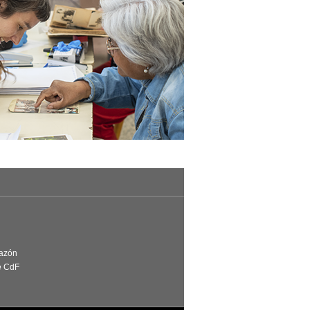
Razón
e CdF