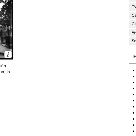
T
Ca
Ci
Ar
So
P
ción
ha, la