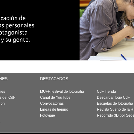
NES
DESTACADOS
nes
MUFF, festival de fotografía
CdF Tienda
as del CdF
Canal de YouTube
Descargar logo CdF
ión
Convocatorias
Escuelas de fotografía
Líneas de tiempo
Revista Sueño de la 
Fotoviaje
Recorrido 3D por Sed
a