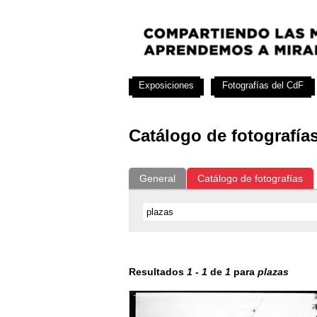
Exposiciones
Fotografías del CdF
Catálogo de fotografía
General
Catálogo de fotografías
Resultados
1
-
1
de
1
para
plazas