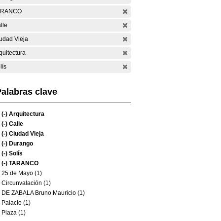
ARANCO
lle
udad Vieja
quitectura
lís
alabras clave
(-)
Arquitectura
(-)
Calle
(-)
Ciudad Vieja
(-)
Durango
(-)
Solís
(-)
TARANCO
25 de Mayo (1)
Circunvalación (1)
DE ZABALA Bruno Mauricio (1)
Palacio (1)
Plaza (1)