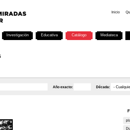
Inicio
Qu
Investigación
Educativa
Catálogo
Mediateca
s
Año exacto:
Década:
F
pl
Du