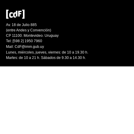
Av. 18 de Julio 885
(entre Andes y Convención)
CP 11100. Montevideo. Uruguay
Tel: [598 2] 1950 7960
Mail:
CdF@imm.gub.uy
Lunes, miércoles, jueves, viernes: de 10 a 19.30 h.
Martes: de 10 a 21 h. Sábados de 9.30 a 14.30 h.