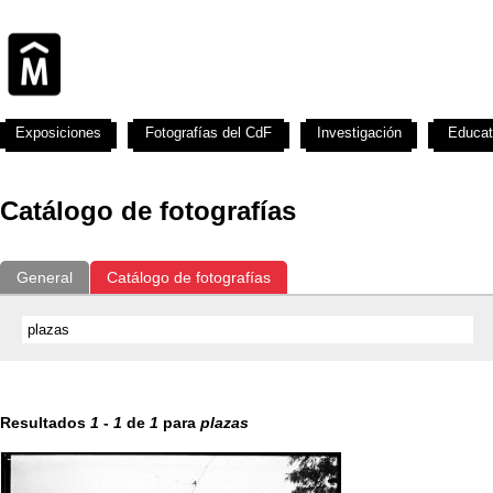
Exposiciones
Fotografías del CdF
Investigación
Educat
Catálogo de fotografías
General
Catálogo de fotografías
Resultados
1
-
1
de
1
para
plazas