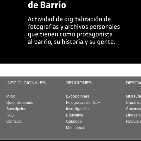
INSTITUCIONALES
SECCIONES
DESTA
Inicio
Exposiciones
MUFF, fes
Quiénes somos
Fotografías del CdF
Canal d
Suscripción
Investigación
Convoca
FAQ
Educativa
Líneas d
Contacto
Catálogo
Fotoviaj
Mediateca