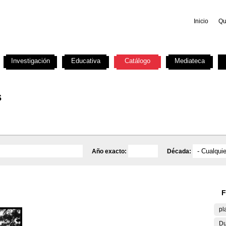
Inicio
Qu
Investigación
Educativa
Catálogo
Mediateca
s
Año exacto:
Década:
F
pl
Du