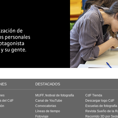
NES
DESTACADOS
nes
MUFF, festival de fotografía
CdF Tienda
as del CdF
Canal de YouTube
Descargar logo CdF
ión
Convocatorias
Escuelas de fotografía
Líneas de tiempo
Revista Sueño de la 
Fotoviaje
Recorrido 3D por Sed