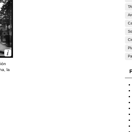
T
Ar
Ca
So
Ci
Pl
Pa
ción
ha, la
P