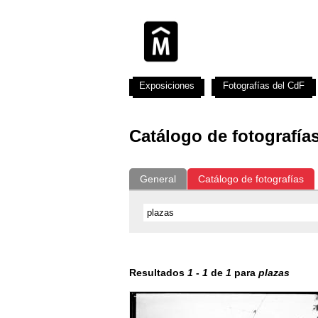
Exposiciones
Fotografías del CdF
Catálogo de fotografía
General
Catálogo de fotografías
Resultados
1
-
1
de
1
para
plazas