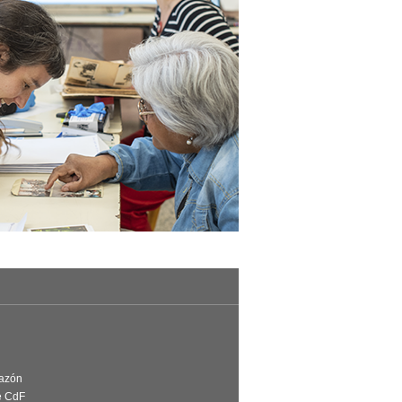
Razón
e CdF