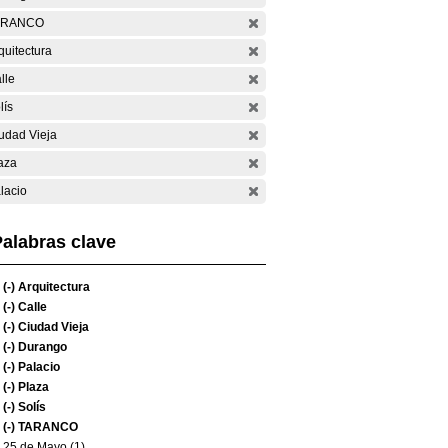
ARANCO
quitectura
lle
lís
udad Vieja
aza
lacio
alabras clave
(-)
Arquitectura
(-)
Calle
(-)
Ciudad Vieja
(-)
Durango
(-)
Palacio
(-)
Plaza
(-)
Solís
(-)
TARANCO
25 de Mayo (1)