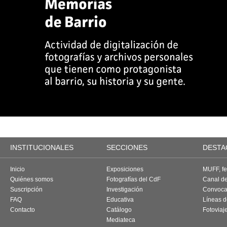
INSTITUCIONALES
SECCIONES
DESTA
Inicio
Exposiciones
MUFF, fes
Quiénes somos
Fotografías del CdF
Canal d
Suscripción
Investigación
Convoca
FAQ
Educativa
Líneas d
Contacto
Catálogo
Fotoviaj
Mediateca