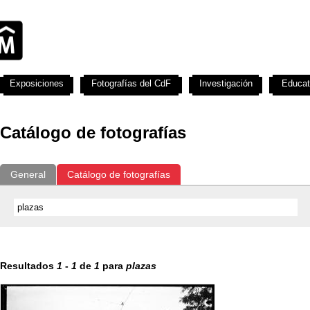
Exposiciones
Fotografías del CdF
Investigación
Educat
Catálogo de fotografías
General
Catálogo de fotografías
Resultados
1
-
1
de
1
para
plazas