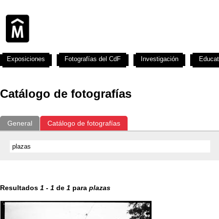
Exposiciones
Fotografías del CdF
Investigación
Educat
Catálogo de fotografías
General
Catálogo de fotografías
Resultados
1
-
1
de
1
para
plazas