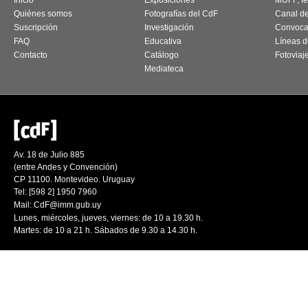
Inicio
Exposiciones
MUFF, fes
Quiénes somos
Fotografías del CdF
Canal d
Suscripción
Investigación
Convoca
FAQ
Educativa
Líneas d
Contacto
Catálogo
Fotoviaj
Mediateca
Av. 18 de Julio 885
(entre Andes y Convención)
CP 11100. Montevideo. Uruguay
Tel: [598 2] 1950 7960
Mail:
CdF@imm.gub.uy
Lunes, miércoles, jueves, viernes: de 10 a 19.30 h.
Martes: de 10 a 21 h. Sábados de 9.30 a 14.30 h.