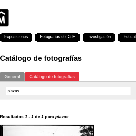
Exposiciones
Fotografías del CdF
Investigación
Educat
Catálogo de fotografías
General
Catálogo de fotografías
Resultados
1
-
1
de
1
para
plazas