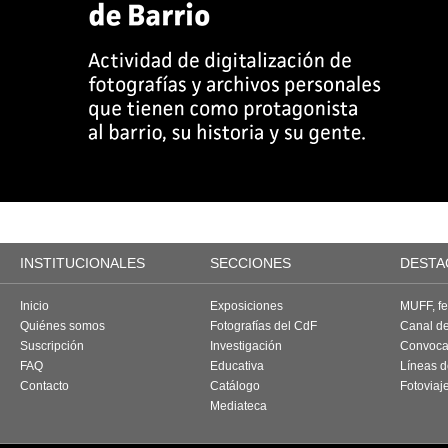
INSTITUCIONALES
SECCIONES
DESTA
Inicio
Exposiciones
MUFF, fes
Quiénes somos
Fotografías del CdF
Canal d
Suscripción
Investigación
Convoca
FAQ
Educativa
Líneas d
Contacto
Catálogo
Fotoviaj
Mediateca