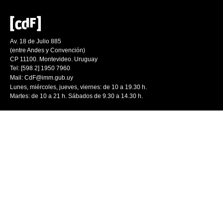
Av. 18 de Julio 885
(entre Andes y Convención)
CP 11100. Montevideo. Uruguay
Tel: [598 2] 1950 7960
Mail:
CdF@imm.gub.uy
Lunes, miércoles, jueves, viernes: de 10 a 19.30 h.
Martes: de 10 a 21 h. Sábados de 9.30 a 14.30 h.