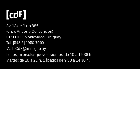
Av. 18 de Julio 885
(entre Andes y Convención)
CP 11100. Montevideo. Uruguay
Tel: [598 2] 1950 7960
Mail:
CdF@imm.gub.uy
Lunes, miércoles, jueves, viernes: de 10 a 19.30 h.
Martes: de 10 a 21 h. Sábados de 9.30 a 14.30 h.