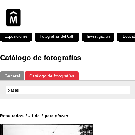
Exposiciones
Fotografías del CdF
Investigación
Educat
Catálogo de fotografías
General
Catálogo de fotografías
Resultados
1
-
1
de
1
para
plazas