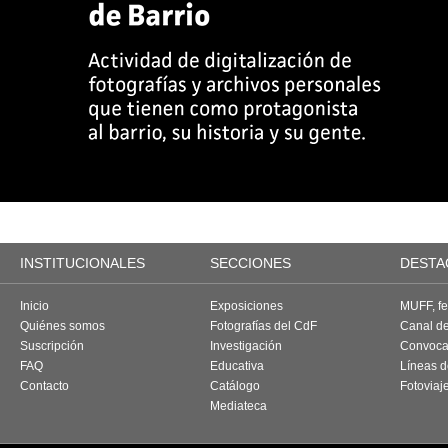
INSTITUCIONALES
SECCIONES
DESTA
Inicio
Exposiciones
MUFF, fes
Quiénes somos
Fotografías del CdF
Canal d
Suscripción
Investigación
Convoca
FAQ
Educativa
Líneas d
Contacto
Catálogo
Fotoviaj
Mediateca