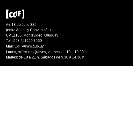
Av. 18 de Julio 885
(entre Andes y Convención)
CP 11100. Montevideo. Uruguay
Tel: [598 2] 1950 7960
Mail:
CdF@imm.gub.uy
Lunes, miércoles, jueves, viernes: de 10 a 19.30 h.
Martes: de 10 a 21 h. Sábados de 9.30 a 14.30 h.