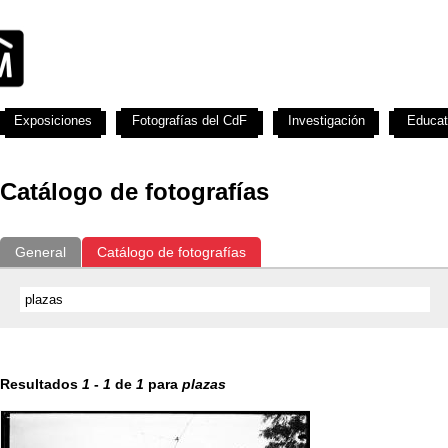
Exposiciones
Fotografías del CdF
Investigación
Educat
Catálogo de fotografías
General
Catálogo de fotografías
Resultados
1
-
1
de
1
para
plazas