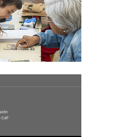
Razón
e CdF