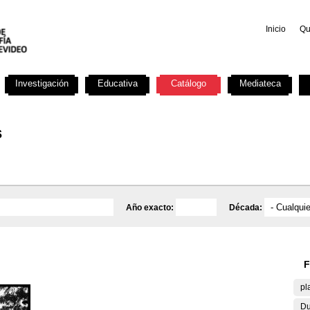
Inicio
Qu
Investigación
Educativa
Catálogo
Mediateca
s
Año exacto:
Década:
F
pl
Du