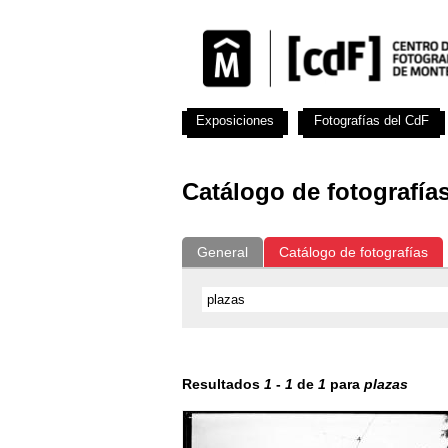
Exposiciones
Fotografías del CdF
Catálogo de fotografía
General
Catálogo de fotografías
Resultados
1
-
1
de
1
para
plazas