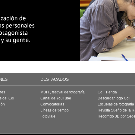
NES
DESTACADOS
nes
MUFF, festival de fotografía
CdF Tienda
as del CdF
Canal de YouTube
Descargar logo CdF
ión
Convocatorias
Escuelas de fotografía
Líneas de tiempo
Revista Sueño de la 
Fotoviaje
Recorrido 3D por Sed
a