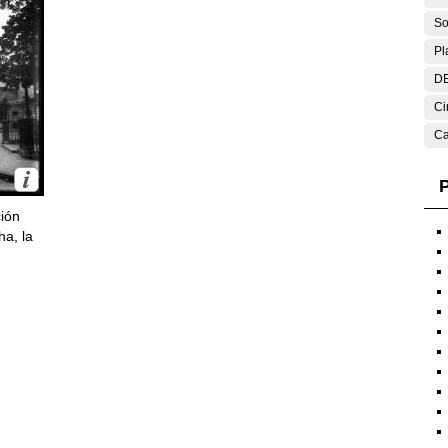
So
Pl
DE
Ci
Ca
P
ción
ha, la