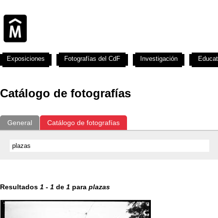
Exposiciones
Fotografías del CdF
Investigación
Educat
Catálogo de fotografías
General
Catálogo de fotografías
Resultados
1
-
1
de
1
para
plazas