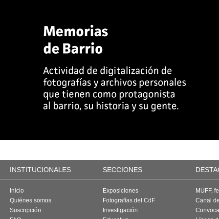
INSTITUCIONALES
SECCIONES
DESTA
Inicio
Exposiciones
MUFF, fes
Quiénes somos
Fotografías del CdF
Canal d
Suscripción
Investigación
Convoca