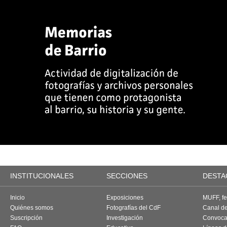
INSTITUCIONALES
SECCIONES
DESTA
Inicio
Exposiciones
MUFF, fes
Quiénes somos
Fotografías del CdF
Canal d
Suscripción
Investigación
Convoca