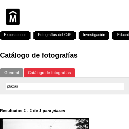
Exposiciones
Fotografías del CdF
Investigación
Educat
Catálogo de fotografías
General
Catálogo de fotografías
Resultados
1
-
1
de
1
para
plazas