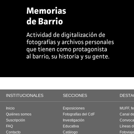
INSTITUCIONALES
SECCIONES
DESTA
Inicio
Exposiciones
MUFF, fes
Quiénes somos
Fotografías del CdF
Canal d
Suscripción
Investigación
Convoca
FAQ
Educativa
Líneas d
Contacto
Catálogo
Fotoviaj