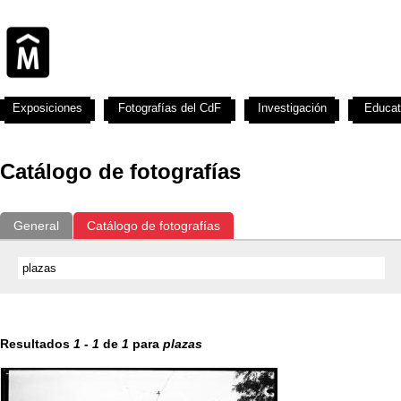
Exposiciones
Fotografías del CdF
Investigación
Educat
Catálogo de fotografías
General
Catálogo de fotografías
Resultados
1
-
1
de
1
para
plazas