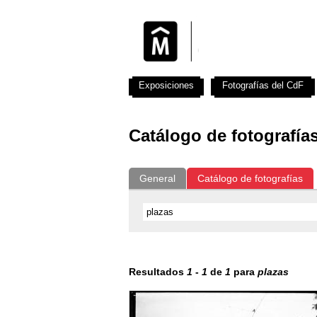
Exposiciones
Fotografías del CdF
Catálogo de fotografía
General
Catálogo de fotografías
Resultados
1
-
1
de
1
para
plazas