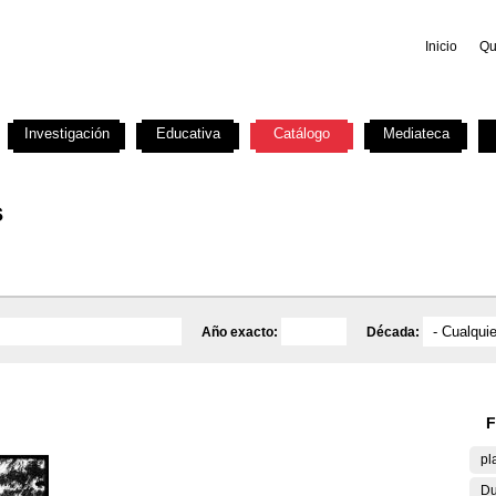
Inicio
Qu
Investigación
Educativa
Catálogo
Mediateca
s
Año exacto:
Década:
F
pl
Du