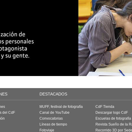
NES
DESTACADOS
nes
MUFF, festival de fotografía
CdF Tienda
as del CdF
Canal de YouTube
Descargar logo CdF
ión
Convocatorias
Escuelas de fotografía
Líneas de tiempo
Revista Sueño de la 
Fotoviaje
Recorrido 3D por Sed