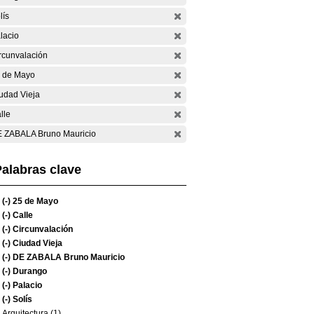
lís
lacio
rcunvalación
 de Mayo
udad Vieja
lle
 ZABALA Bruno Mauricio
alabras clave
(-)
25 de Mayo
(-)
Calle
(-)
Circunvalación
(-)
Ciudad Vieja
(-)
DE ZABALA Bruno Mauricio
(-)
Durango
(-)
Palacio
(-)
Solís
Arquitectura (1)