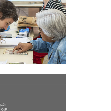
Razón
e CdF