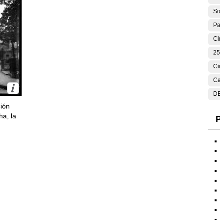
So
Pa
Ci
25
Ci
Ca
DE
ción
ha, la
P