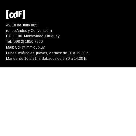
Av. 18 de Julio 885
(entre Andes y Convención)
CP 11100. Montevideo. Uruguay
Tel: [598 2] 1950 7960
Mail:
CdF@imm.gub.uy
Lunes, miércoles, jueves, viernes: de 10 a 19.30 h.
Martes: de 10 a 21 h. Sábados de 9.30 a 14.30 h.