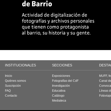
INSTITUCIONALES
SECCIONES
DESTA
Inicio
Exposiciones
MUFF, fes
Quiénes somos
Fotografías del CdF
Canal d
Suscripción
Investigación
Convoca
FAQ
Educativa
Líneas d
Contacto
Catálogo
Fotoviaj
Mediateca