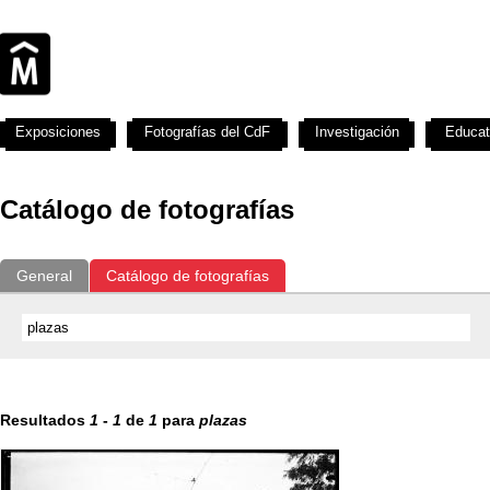
Exposiciones
Fotografías del CdF
Investigación
Educat
Catálogo de fotografías
General
Catálogo de fotografías
Resultados
1
-
1
de
1
para
plazas