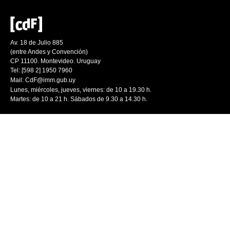
Av. 18 de Julio 885
(entre Andes y Convención)
CP 11100. Montevideo. Uruguay
Tel: [598 2] 1950 7960
Mail:
CdF@imm.gub.uy
Lunes, miércoles, jueves, viernes: de 10 a 19.30 h.
Martes: de 10 a 21 h. Sábados de 9.30 a 14.30 h.