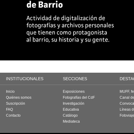
INSTITUCIONALES
SECCIONES
DESTA
Inicio
Exposiciones
MUFF, fes
Quiénes somos
Fotografías del CdF
Canal d
Suscripción
Investigación
Convoca
FAQ
Educativa
Líneas d
Contacto
Catálogo
Fotoviaj
Mediateca