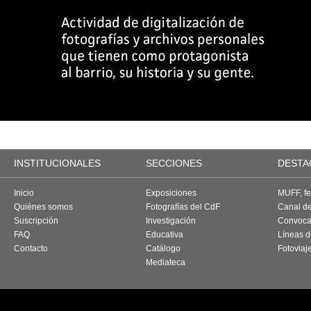
INSTITUCIONALES
SECCIONES
DESTA
Inicio
Exposiciones
MUFF, fes
Quiénes somos
Fotografías del CdF
Canal d
Suscripción
Investigación
Convoca
FAQ
Educativa
Líneas d
Contacto
Catálogo
Fotoviaj
Mediateca