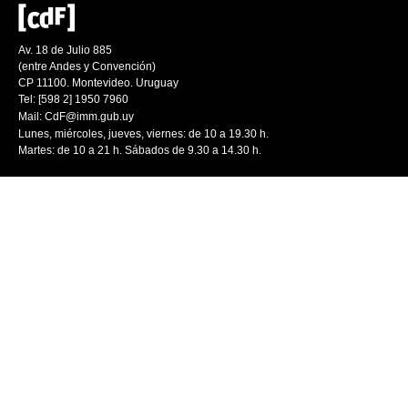
Av. 18 de Julio 885
(entre Andes y Convención)
CP 11100. Montevideo. Uruguay
Tel: [598 2] 1950 7960
Mail:
CdF@imm.gub.uy
Lunes, miércoles, jueves, viernes: de 10 a 19.30 h.
Martes: de 10 a 21 h. Sábados de 9.30 a 14.30 h.