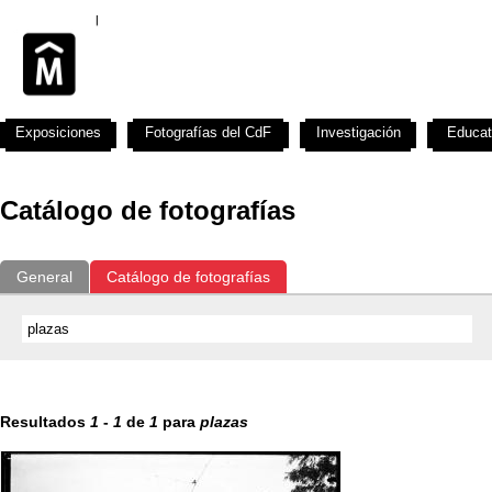
Exposiciones
Fotografías del CdF
Investigación
Educat
Catálogo de fotografías
General
Catálogo de fotografías
Resultados
1
-
1
de
1
para
plazas