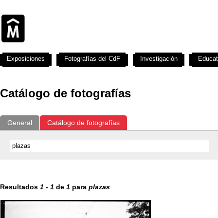
Exposiciones
Fotografías del CdF
Investigación
Educat
Catálogo de fotografías
General
Catálogo de fotografías
Resultados
1
-
1
de
1
para
plazas