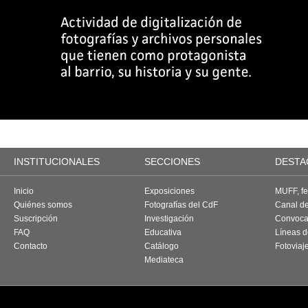
INSTITUCIONALES
SECCIONES
DESTA
Inicio
Exposiciones
MUFF, fes
Quiénes somos
Fotografías del CdF
Canal d
Suscripción
Investigación
Convoca
FAQ
Educativa
Líneas d
Contacto
Catálogo
Fotoviaj
Mediateca