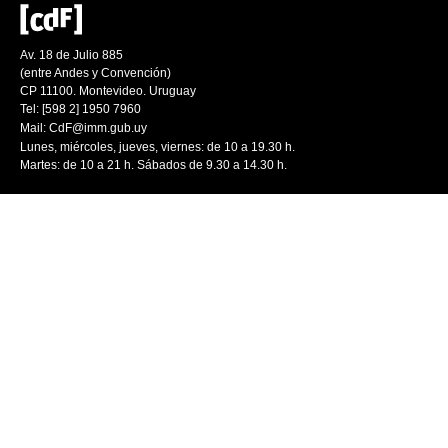
Av. 18 de Julio 885
(entre Andes y Convención)
CP 11100. Montevideo. Uruguay
Tel: [598 2] 1950 7960
Mail:
CdF@imm.gub.uy
Lunes, miércoles, jueves, viernes: de 10 a 19.30 h.
Martes: de 10 a 21 h. Sábados de 9.30 a 14.30 h.