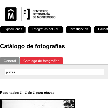
Exposiciones
Fotografías del CdF
Investigación
Educat
Catálogo de fotografías
General
Catálogo de fotografías
Resultados
1
-
1
de
1
para
plazas