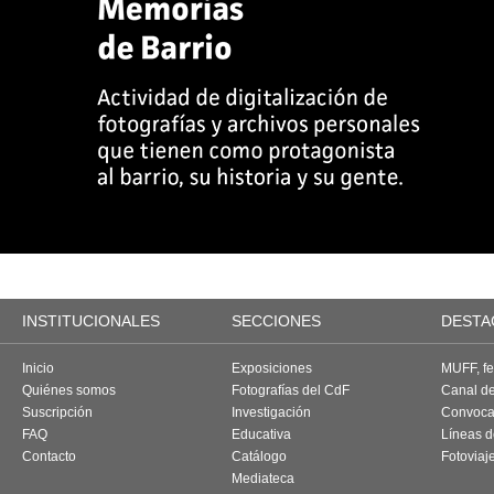
INSTITUCIONALES
SECCIONES
DESTA
Inicio
Exposiciones
MUFF, fes
Quiénes somos
Fotografías del CdF
Canal d
Suscripción
Investigación
Convoca
FAQ
Educativa
Líneas d
Contacto
Catálogo
Fotoviaj
Mediateca