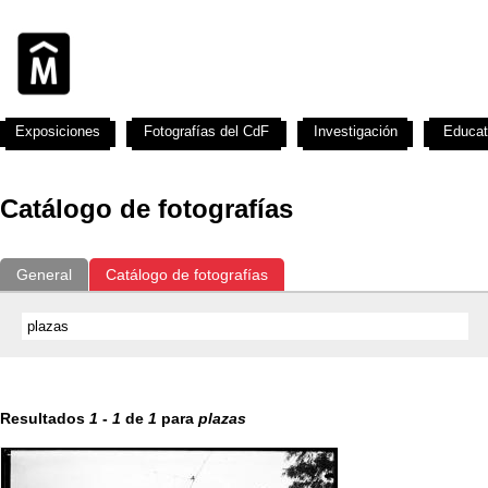
Exposiciones
Fotografías del CdF
Investigación
Educat
Catálogo de fotografías
General
Catálogo de fotografías
Resultados
1
-
1
de
1
para
plazas