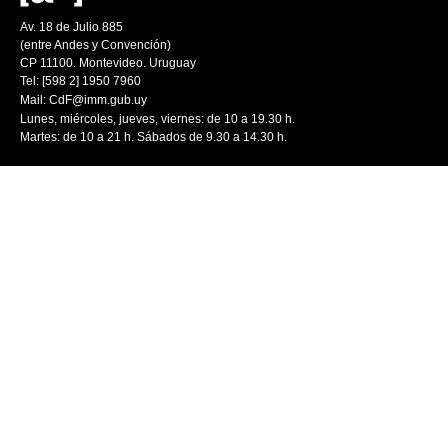
Av. 18 de Julio 885
(entre Andes y Convención)
CP 11100. Montevideo. Uruguay
Tel: [598 2] 1950 7960
Mail:
CdF@imm.gub.uy
Lunes, miércoles, jueves, viernes: de 10 a 19.30 h.
Martes: de 10 a 21 h. Sábados de 9.30 a 14.30 h.