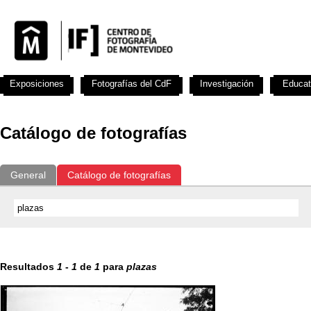
Exposiciones
Fotografías del CdF
Investigación
Educat
Catálogo de fotografías
General
Catálogo de fotografías
Resultados
1
-
1
de
1
para
plazas