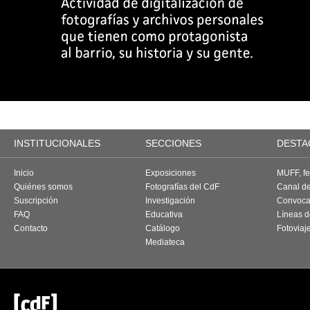
INSTITUCIONALES
SECCIONES
DESTA
Inicio
Exposiciones
MUFF, fes
Quiénes somos
Fotografías del CdF
Canal d
Suscripción
Investigación
Convoca
FAQ
Educativa
Líneas d
Contacto
Catálogo
Fotoviaj
Mediateca