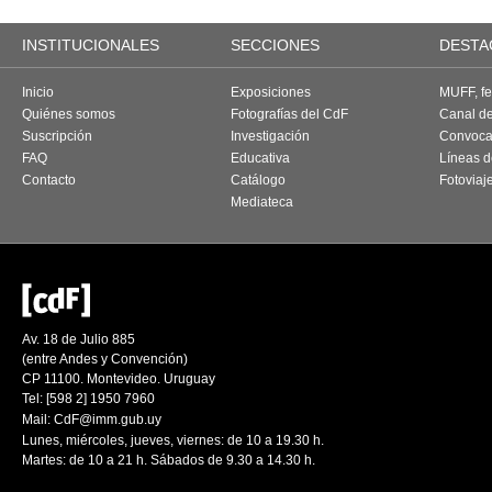
INSTITUCIONALES
SECCIONES
DESTA
Inicio
Exposiciones
MUFF, fes
Quiénes somos
Fotografías del CdF
Canal d
Suscripción
Investigación
Convoca
FAQ
Educativa
Líneas d
Contacto
Catálogo
Fotoviaj
Mediateca
Av. 18 de Julio 885
(entre Andes y Convención)
CP 11100. Montevideo. Uruguay
Tel: [598 2] 1950 7960
Mail:
CdF@imm.gub.uy
Lunes, miércoles, jueves, viernes: de 10 a 19.30 h.
Martes: de 10 a 21 h. Sábados de 9.30 a 14.30 h.