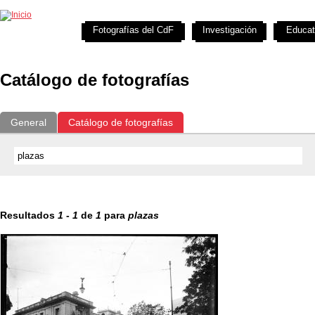
Exposiciones
Fotografías del CdF
Investigación
Educat
Catálogo de fotografías
General
Catálogo de fotografías
Resultados
1
-
1
de
1
para
plazas