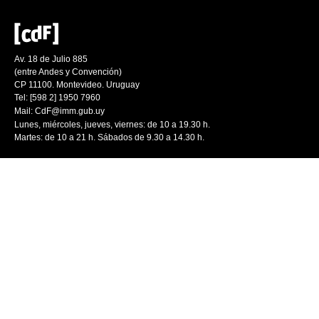
Av. 18 de Julio 885
(entre Andes y Convención)
CP 11100. Montevideo. Uruguay
Tel: [598 2] 1950 7960
Mail:
CdF@imm.gub.uy
Lunes, miércoles, jueves, viernes: de 10 a 19.30 h.
Martes: de 10 a 21 h. Sábados de 9.30 a 14.30 h.