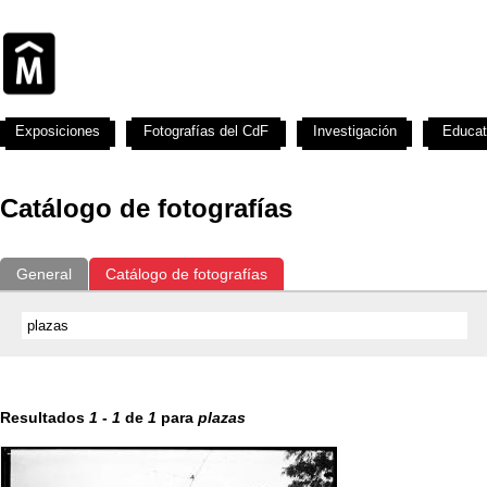
Exposiciones
Fotografías del CdF
Investigación
Educat
Catálogo de fotografías
General
Catálogo de fotografías
Resultados
1
-
1
de
1
para
plazas