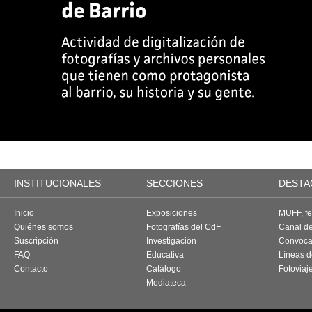
INSTITUCIONALES
SECCIONES
DESTA
Inicio
Exposiciones
MUFF, fes
Quiénes somos
Fotografías del CdF
Canal d
Suscripción
Investigación
Convoca
FAQ
Educativa
Líneas d
Contacto
Catálogo
Fotoviaj
Mediateca