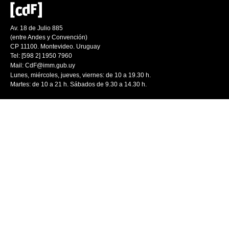
Av. 18 de Julio 885
(entre Andes y Convención)
CP 11100. Montevideo. Uruguay
Tel: [598 2] 1950 7960
Mail:
CdF@imm.gub.uy
Lunes, miércoles, jueves, viernes: de 10 a 19.30 h.
Martes: de 10 a 21 h. Sábados de 9.30 a 14.30 h.