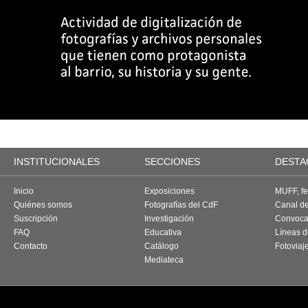
INSTITUCIONALES
SECCIONES
DESTA
Inicio
Exposiciones
MUFF, fes
Quiénes somos
Fotografías del CdF
Canal d
Suscripción
Investigación
Convoca
FAQ
Educativa
Líneas d
Contacto
Catálogo
Fotoviaj
Mediateca