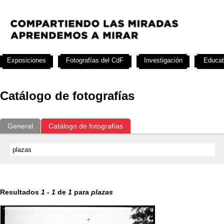
Exposiciones
Fotografías del CdF
Investigación
Educat
Catálogo de fotografías
General
Catálogo de fotografías
Resultados
1
-
1
de
1
para
plazas