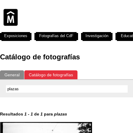
Exposiciones
Fotografías del CdF
Investigación
Educat
Catálogo de fotografías
General
Catálogo de fotografías
Resultados
1
-
1
de
1
para
plazas