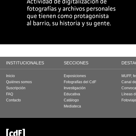
INSTITUCIONALES
SECCIONES
DESTA
Inicio
Exposiciones
MUFF, fes
Quiénes somos
Fotografías del CdF
Canal d
Suscripción
Investigación
Convoca
FAQ
Educativa
Líneas d
Contacto
Catálogo
Fotoviaj
Mediateca