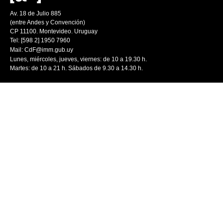
Av. 18 de Julio 885
(entre Andes y Convención)
CP 11100. Montevideo. Uruguay
Tel: [598 2] 1950 7960
Mail:
CdF@imm.gub.uy
Lunes, miércoles, jueves, viernes: de 10 a 19.30 h.
Martes: de 10 a 21 h. Sábados de 9.30 a 14.30 h.