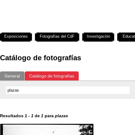
Exposiciones
Fotografías del CdF
Investigación
Educat
Catálogo de fotografías
General
Catálogo de fotografías
Resultados
1
-
1
de
1
para
plazas