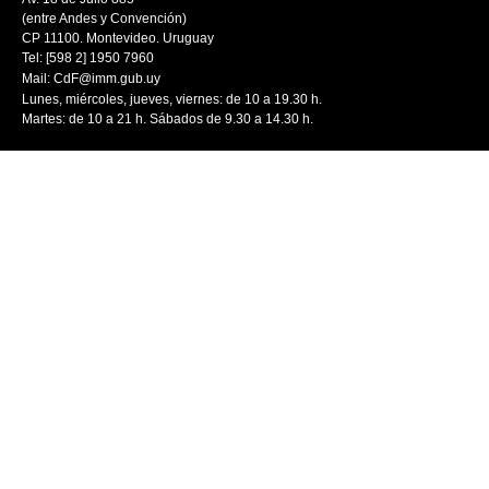
(entre Andes y Convención)
CP 11100. Montevideo. Uruguay
Tel: [598 2] 1950 7960
Mail:
CdF@imm.gub.uy
Lunes, miércoles, jueves, viernes: de 10 a 19.30 h.
Martes: de 10 a 21 h. Sábados de 9.30 a 14.30 h.