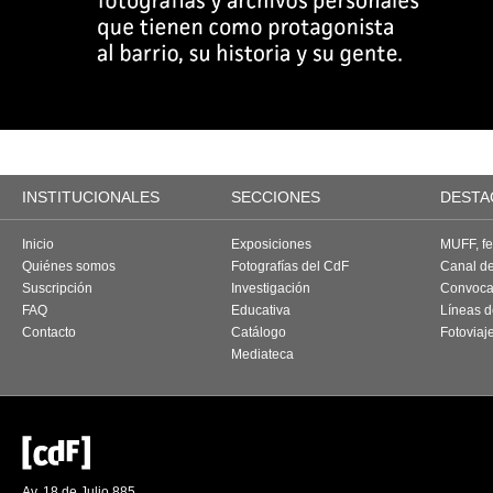
INSTITUCIONALES
SECCIONES
DESTA
Inicio
Exposiciones
MUFF, fes
Quiénes somos
Fotografías del CdF
Canal d
Suscripción
Investigación
Convoca
FAQ
Educativa
Líneas d
Contacto
Catálogo
Fotoviaj
Mediateca
Av. 18 de Julio 885