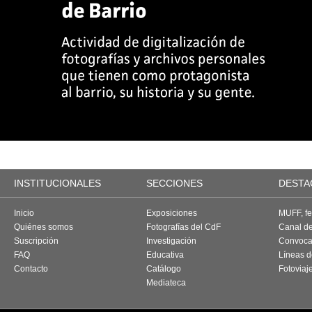
INSTITUCIONALES
SECCIONES
DESTA
Inicio
Exposiciones
MUFF, fes
Quiénes somos
Fotografías del CdF
Canal d
Suscripción
Investigación
Convoca
FAQ
Educativa
Líneas d
Contacto
Catálogo
Fotoviaj
Mediateca