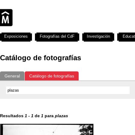
Exposiciones
Fotografías del CdF
Investigación
Educat
Catálogo de fotografías
General
Catálogo de fotografías
Resultados
1
-
1
de
1
para
plazas