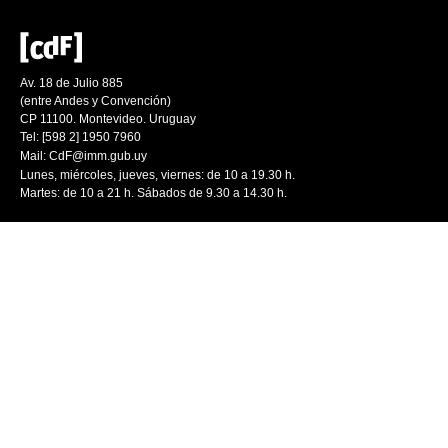
Av. 18 de Julio 885
(entre Andes y Convención)
CP 11100. Montevideo. Uruguay
Tel: [598 2] 1950 7960
Mail:
CdF@imm.gub.uy
Lunes, miércoles, jueves, viernes: de 10 a 19.30 h.
Martes: de 10 a 21 h. Sábados de 9.30 a 14.30 h.