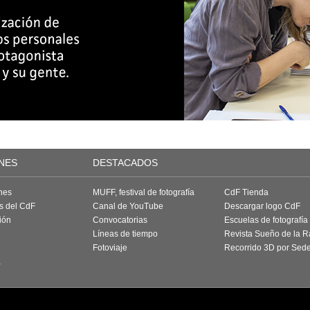
NES
DESTACADOS
nes
MUFF, festival de fotografía
CdF Tienda
as del CdF
Canal de YouTube
Descargar logo CdF
ión
Convocatorias
Escuelas de fotografía
Líneas de tiempo
Revista Sueño de la 
Fotoviaje
Recorrido 3D por Sed
a