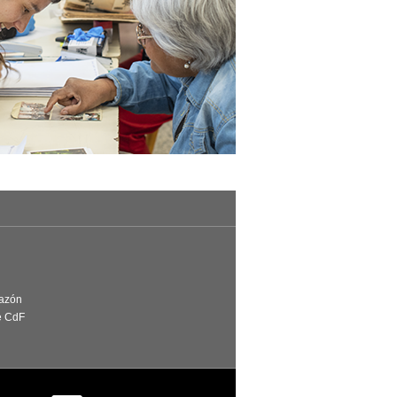
Razón
e CdF