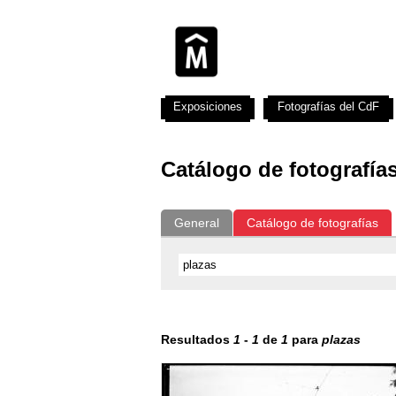
Exposiciones
Fotografías del CdF
Catálogo de fotografía
General
Catálogo de fotografías
Resultados
1
-
1
de
1
para
plazas