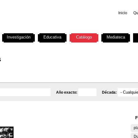
Inicio
Qu
Investigación
Educativa
Catálogo
Mediateca
s
Año exacto:
Década:
F
pl
Du