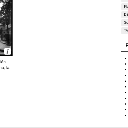
Pl
DE
So
T
P
ción
ha, la