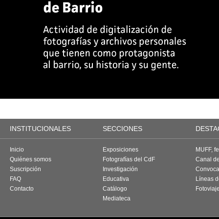
INSTITUCIONALES
SECCIONES
DESTA
Inicio
Exposiciones
MUFF, fes
Quiénes somos
Fotografías del CdF
Canal d
Suscripción
Investigación
Convoca
FAQ
Educativa
Líneas d
Contacto
Catálogo
Fotoviaj
Mediateca