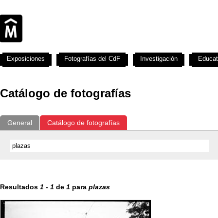
Exposiciones
Fotografías del CdF
Investigación
Educat
Catálogo de fotografías
General
Catálogo de fotografías
Resultados
1
-
1
de
1
para
plazas