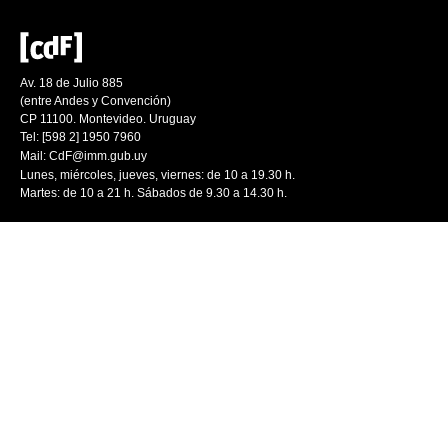
Av. 18 de Julio 885
(entre Andes y Convención)
CP 11100. Montevideo. Uruguay
Tel: [598 2] 1950 7960
Mail:
CdF@imm.gub.uy
Lunes, miércoles, jueves, viernes: de 10 a 19.30 h.
Martes: de 10 a 21 h. Sábados de 9.30 a 14.30 h.