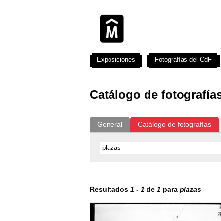
Exposiciones
Fotografías del CdF
Catálogo de fotografía
General
Catálogo de fotografías
Resultados
1
-
1
de
1
para
plazas