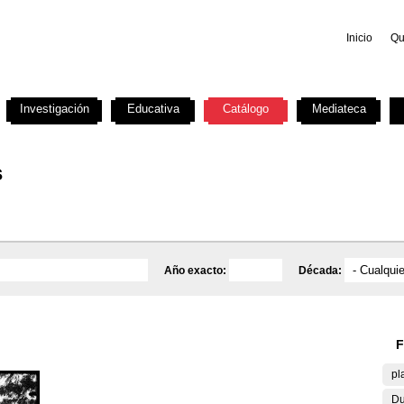
Inicio
Qu
Investigación
Educativa
Catálogo
Mediateca
s
Año exacto:
Década:
F
pl
Du