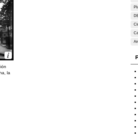
Pl
DE
Ci
Ca
Ar
P
ción
ha, la