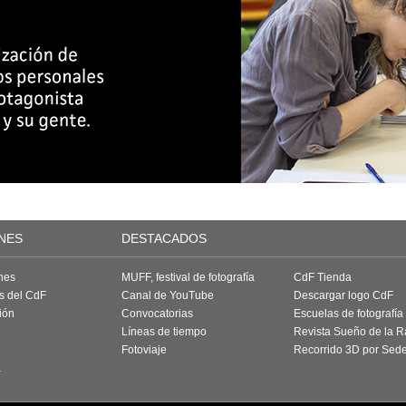
NES
DESTACADOS
nes
MUFF, festival de fotografía
CdF Tienda
as del CdF
Canal de YouTube
Descargar logo CdF
ión
Convocatorias
Escuelas de fotografía
Líneas de tiempo
Revista Sueño de la 
Fotoviaje
Recorrido 3D por Sed
a