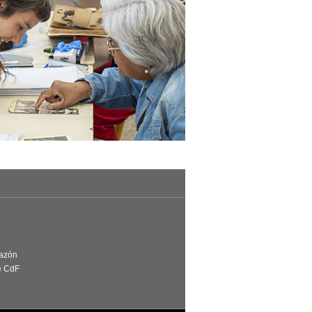
Razón
e CdF