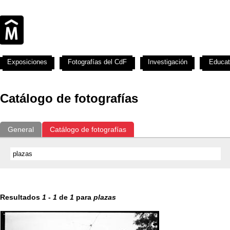
Exposiciones
Fotografías del CdF
Investigación
Educat
Catálogo de fotografías
General
Catálogo de fotografías
Resultados
1
-
1
de
1
para
plazas