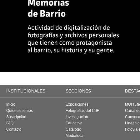
INSTITUCIONALES
SECCIONES
DESTA
Inicio
Exposiciones
MUFF, fes
Quiénes somos
Fotografías del CdF
Canal d
Suscripción
Investigación
Convoca
FAQ
Educativa
Líneas d
Contacto
Catálogo
Fotoviaj
Mediateca