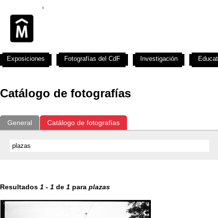
Exposiciones
Fotografías del CdF
Investigación
Educat
Catálogo de fotografías
General
Catálogo de fotografías
Resultados
1
-
1
de
1
para
plazas