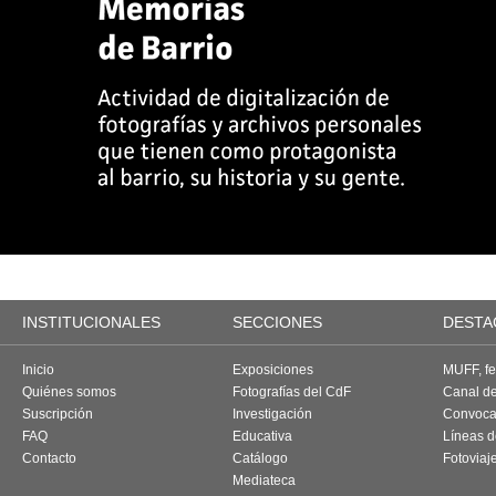
INSTITUCIONALES
SECCIONES
DESTA
Inicio
Exposiciones
MUFF, fes
Quiénes somos
Fotografías del CdF
Canal d
Suscripción
Investigación
Convoca
FAQ
Educativa
Líneas d
Contacto
Catálogo
Fotoviaj
Mediateca