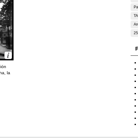
Pa
T
Ar
25
P
ción
ha, la