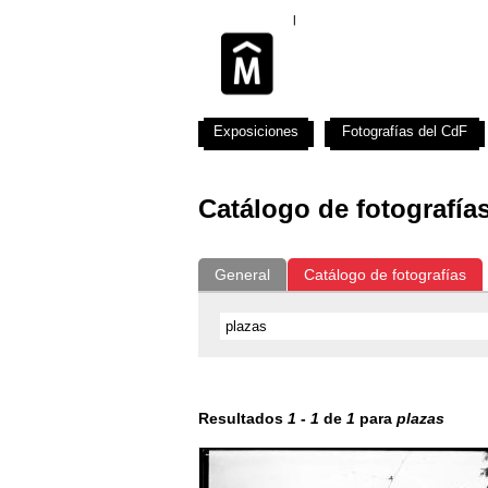
Exposiciones
Fotografías del CdF
Catálogo de fotografía
General
Catálogo de fotografías
Resultados
1
-
1
de
1
para
plazas