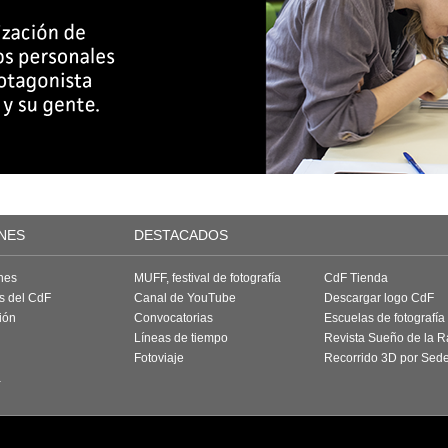
NES
DESTACADOS
nes
MUFF, festival de fotografía
CdF Tienda
as del CdF
Canal de YouTube
Descargar logo CdF
ión
Convocatorias
Escuelas de fotografía
Líneas de tiempo
Revista Sueño de la 
Fotoviaje
Recorrido 3D por Sed
a