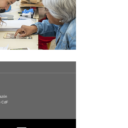
Razón
e CdF