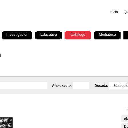
Inicio
Qu
Investigación
Educativa
Catálogo
Mediateca
s
Año exacto:
Década:
F
pl
Du