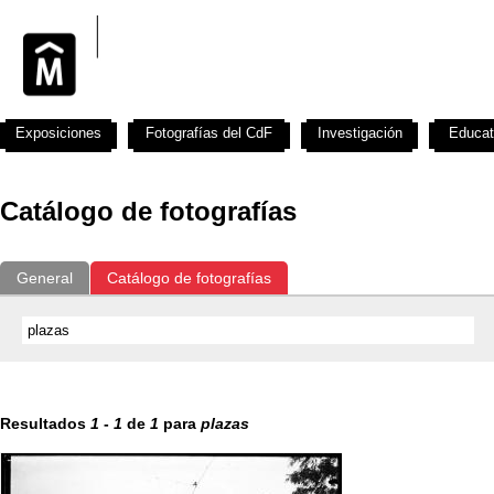
Exposiciones
Fotografías del CdF
Investigación
Educat
Catálogo de fotografías
General
Catálogo de fotografías
Resultados
1
-
1
de
1
para
plazas