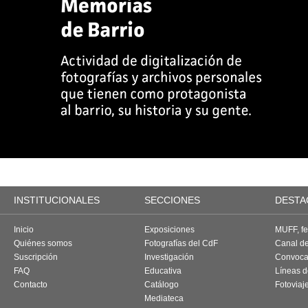
INSTITUCIONALES
SECCIONES
DESTA
Inicio
Exposiciones
MUFF, fes
Quiénes somos
Fotografías del CdF
Canal d
Suscripción
Investigación
Convoca
FAQ
Educativa
Líneas d
Contacto
Catálogo
Fotoviaj
Mediateca