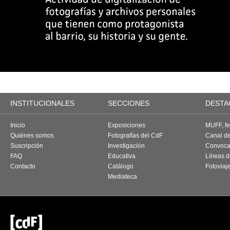
INSTITUCIONALES
SECCIONES
DESTA
Inicio
Exposiciones
MUFF, fes
Quiénes somos
Fotografías del CdF
Canal d
Suscripción
Investigación
Convoca
FAQ
Educativa
Líneas d
Contacto
Catálogo
Fotoviaj
Mediateca