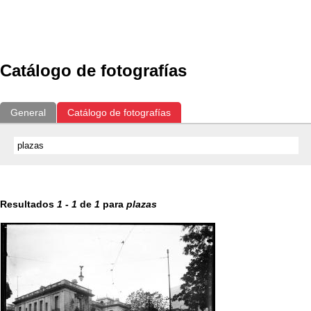
Exposiciones
Fotografías del CdF
Investigación
Educat
Catálogo de fotografías
General
Catálogo de fotografías
Resultados
1
-
1
de
1
para
plazas