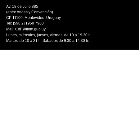
Av. 18 de Julio 885
(entre Andes y Convención)
CP 11100. Montevideo. Uruguay
Tel: [598 2] 1950 7960
Mail:
CdF@imm.gub.uy
Lunes, miércoles, jueves, viernes: de 10 a 19.30 h.
Martes: de 10 a 21 h. Sábados de 9.30 a 14.30 h.