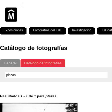
Exposiciones
Fotografías del CdF
Investigación
Educat
Catálogo de fotografías
General
Catálogo de fotografías
Resultados
1
-
1
de
1
para
plazas