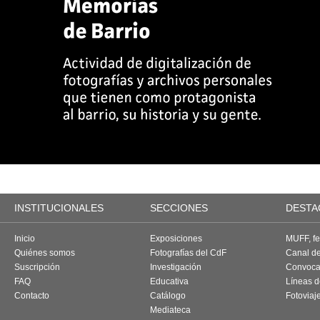
INSTITUCIONALES
SECCIONES
DESTA
Inicio
Exposiciones
MUFF, fes
Quiénes somos
Fotografías del CdF
Canal d
Suscripción
Investigación
Convoca
FAQ
Educativa
Líneas d
Contacto
Catálogo
Fotoviaj
Mediateca